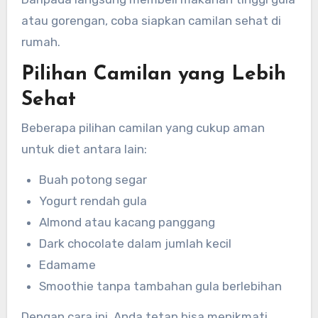
atau gorengan, coba siapkan camilan sehat di
rumah.
Pilihan Camilan yang Lebih
Sehat
Beberapa pilihan camilan yang cukup aman
untuk diet antara lain:
Buah potong segar
Yogurt rendah gula
Almond atau kacang panggang
Dark chocolate dalam jumlah kecil
Edamame
Smoothie tanpa tambahan gula berlebihan
Dengan cara ini, Anda tetap bisa menikmati