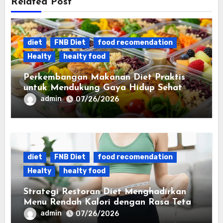
Related Post
diet
FNB Diet
food recomendation
Healty
healty food
Perkembangan Makanan Diet Praktis
untuk Mendukung Gaya Hidup Sehat
Masyarakat Modern
admin
07/26/2026
diet
FNB Diet
food recomendation
Healty
healty food
Strategi Restoran Diet Menghadirkan
Menu Rendah Kalori dengan Rasa Tetap
Lezat
admin
07/26/2026