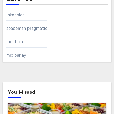
joker slot
spaceman pragmatic
judi bola
mix parlay
You Missed