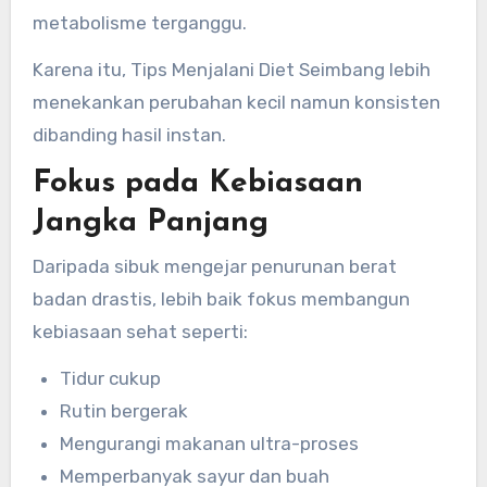
metabolisme terganggu.
Karena itu, Tips Menjalani Diet Seimbang lebih
menekankan perubahan kecil namun konsisten
dibanding hasil instan.
Fokus pada Kebiasaan
Jangka Panjang
Daripada sibuk mengejar penurunan berat
badan drastis, lebih baik fokus membangun
kebiasaan sehat seperti:
Tidur cukup
Rutin bergerak
Mengurangi makanan ultra-proses
Memperbanyak sayur dan buah