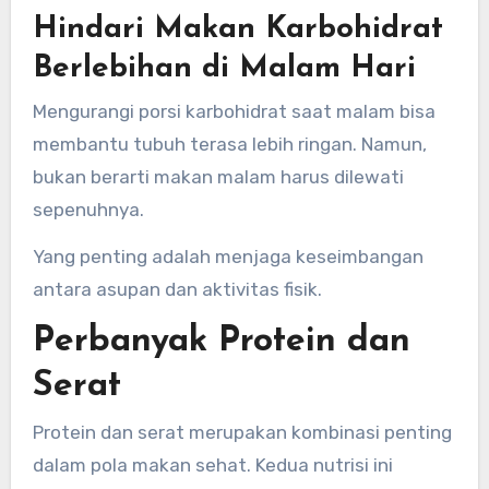
Hindari Makan Karbohidrat
Berlebihan di Malam Hari
Mengurangi porsi karbohidrat saat malam bisa
membantu tubuh terasa lebih ringan. Namun,
bukan berarti makan malam harus dilewati
sepenuhnya.
Yang penting adalah menjaga keseimbangan
antara asupan dan aktivitas fisik.
Perbanyak Protein dan
Serat
Protein dan serat merupakan kombinasi penting
dalam pola makan sehat. Kedua nutrisi ini