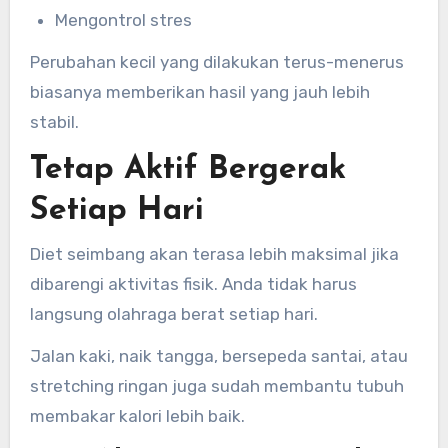
Mengontrol stres
Perubahan kecil yang dilakukan terus-menerus
biasanya memberikan hasil yang jauh lebih
stabil.
Tetap Aktif Bergerak
Setiap Hari
Diet seimbang akan terasa lebih maksimal jika
dibarengi aktivitas fisik. Anda tidak harus
langsung olahraga berat setiap hari.
Jalan kaki, naik tangga, bersepeda santai, atau
stretching ringan juga sudah membantu tubuh
membakar kalori lebih baik.