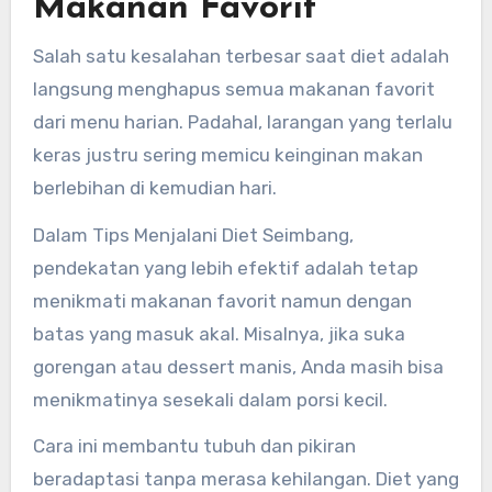
Makanan Favorit
Salah satu kesalahan terbesar saat diet adalah
langsung menghapus semua makanan favorit
dari menu harian. Padahal, larangan yang terlalu
keras justru sering memicu keinginan makan
berlebihan di kemudian hari.
Dalam Tips Menjalani Diet Seimbang,
pendekatan yang lebih efektif adalah tetap
menikmati makanan favorit namun dengan
batas yang masuk akal. Misalnya, jika suka
gorengan atau dessert manis, Anda masih bisa
menikmatinya sesekali dalam porsi kecil.
Cara ini membantu tubuh dan pikiran
beradaptasi tanpa merasa kehilangan. Diet yang