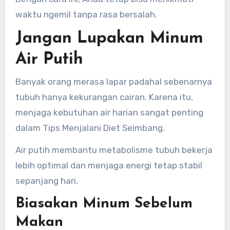
waktu ngemil tanpa rasa bersalah.
Jangan Lupakan Minum
Air Putih
Banyak orang merasa lapar padahal sebenarnya
tubuh hanya kekurangan cairan. Karena itu,
menjaga kebutuhan air harian sangat penting
dalam Tips Menjalani Diet Seimbang.
Air putih membantu metabolisme tubuh bekerja
lebih optimal dan menjaga energi tetap stabil
sepanjang hari.
Biasakan Minum Sebelum
Makan