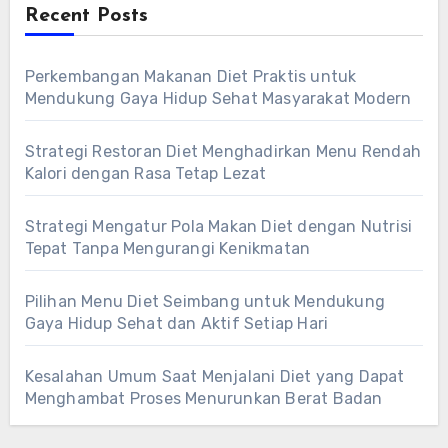
Recent Posts
Perkembangan Makanan Diet Praktis untuk
Mendukung Gaya Hidup Sehat Masyarakat Modern
Strategi Restoran Diet Menghadirkan Menu Rendah
Kalori dengan Rasa Tetap Lezat
Strategi Mengatur Pola Makan Diet dengan Nutrisi
Tepat Tanpa Mengurangi Kenikmatan
Pilihan Menu Diet Seimbang untuk Mendukung
Gaya Hidup Sehat dan Aktif Setiap Hari
Kesalahan Umum Saat Menjalani Diet yang Dapat
Menghambat Proses Menurunkan Berat Badan