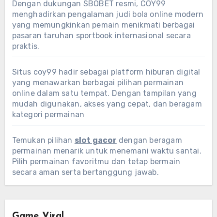
Dengan dukungan
SBOBET resmi
, COY99
menghadirkan pengalaman judi bola online modern
yang memungkinkan pemain menikmati berbagai
pasaran taruhan sportbook internasional secara
praktis.
Situs coy99
hadir sebagai platform hiburan digital
yang menawarkan berbagai pilihan permainan
online dalam satu tempat. Dengan tampilan yang
mudah digunakan, akses yang cepat, dan beragam
kategori permainan
Temukan pilihan
slot gacor
dengan beragam
permainan menarik untuk menemani waktu santai.
Pilih permainan favoritmu dan tetap bermain
secara aman serta bertanggung jawab.
Game Viral