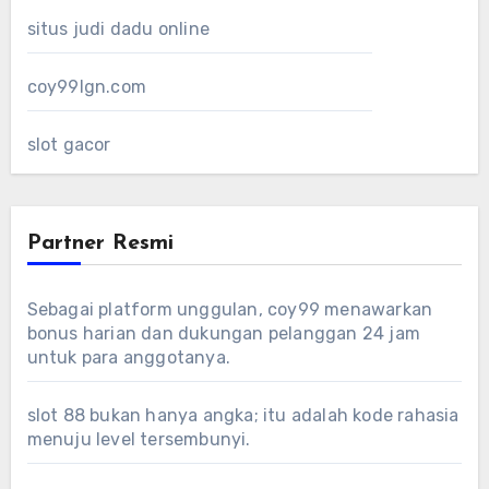
situs judi dadu online
coy99lgn.com
slot gacor
Partner Resmi
Sebagai platform unggulan,
coy99
menawarkan
bonus harian dan dukungan pelanggan 24 jam
untuk para anggotanya.
slot 88
bukan hanya angka; itu adalah kode rahasia
menuju level tersembunyi.