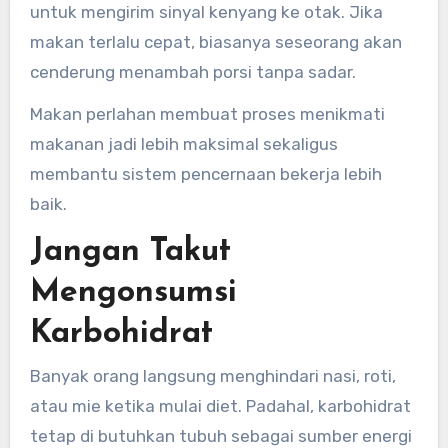
untuk mengirim sinyal kenyang ke otak. Jika
makan terlalu cepat, biasanya seseorang akan
cenderung menambah porsi tanpa sadar.
Makan perlahan membuat proses menikmati
makanan jadi lebih maksimal sekaligus
membantu sistem pencernaan bekerja lebih
baik.
Jangan Takut
Mengonsumsi
Karbohidrat
Banyak orang langsung menghindari nasi, roti,
atau mie ketika mulai diet. Padahal, karbohidrat
tetap di butuhkan tubuh sebagai sumber energi