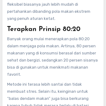
fleksibel biasanya jauh lebih mudah di
pertahankan dibanding pola makan ekstrem
yang penuh aturan ketat.
Terapkan Prinsip 80:20
Banyak orang mulai menerapkan pola 80:20
dalam menjaga pola makan. Artinya, 80 persen
makanan yang di konsumsi berasal dari sumber
sehat dan bergizi, sedangkan 20 persen sisanya
bisa di gunakan untuk menikmati makanan
favorit.
Metode ini terasa lebih santai dan tidak
membuat stres. Selain itu, keinginan untuk
“balas dendam makan” juga bisa berkurang
karena tubuh tidak merasa terlalu di batasi.