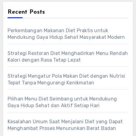
Recent Posts
Perkembangan Makanan Diet Praktis untuk
Mendukung Gaya Hidup Sehat Masyarakat Modern
Strategi Restoran Diet Menghadirkan Menu Rendah
Kalori dengan Rasa Tetap Lezat
Strategi Mengatur Pola Makan Diet dengan Nutrisi
Tepat Tanpa Mengurangi Kenikmatan
Pilihan Menu Diet Seimbang untuk Mendukung
Gaya Hidup Sehat dan Aktif Setiap Hari
Kesalahan Umum Saat Menjalani Diet yang Dapat
Menghambat Proses Menurunkan Berat Badan