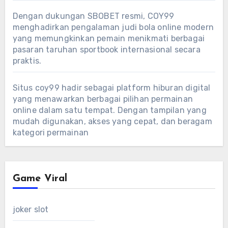
Dengan dukungan
SBOBET resmi
, COY99
menghadirkan pengalaman judi bola online modern
yang memungkinkan pemain menikmati berbagai
pasaran taruhan sportbook internasional secara
praktis.
Situs coy99
hadir sebagai platform hiburan digital
yang menawarkan berbagai pilihan permainan
online dalam satu tempat. Dengan tampilan yang
mudah digunakan, akses yang cepat, dan beragam
kategori permainan
Game Viral
joker slot