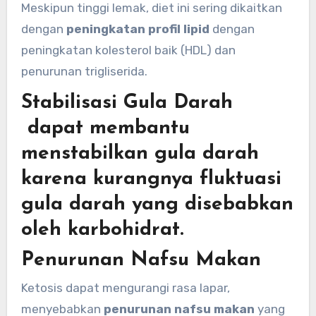
Meskipun tinggi lemak, diet ini sering dikaitkan
dengan
peningkatan profil lipid
dengan
peningkatan kolesterol baik (HDL) dan
penurunan trigliserida.
Stabilisasi Gula Darah
dapat membantu
menstabilkan gula darah
karena kurangnya fluktuasi
gula darah yang disebabkan
oleh karbohidrat.
Penurunan Nafsu Makan
Ketosis dapat mengurangi rasa lapar,
menyebabkan
penurunan nafsu makan
yang