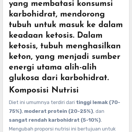
yang membatasi konsumsi
karbohidrat, mendorong
tubuh untuk masuk ke dalam
keadaan ketosis. Dalam
ketosis, tubuh menghasilkan
keton, yang menjadi sumber
energi utama alih-alih
glukosa dari karbohidrat.
Komposisi Nutrisi
Diet ini umumnya terdiri dari
tinggi lemak (70-
75%)
,
moderat protein (20-25%)
, dan
sangat rendah karbohidrat (5-10%)
.
Mengubah proporsi nutrisi ini bertujuan untuk