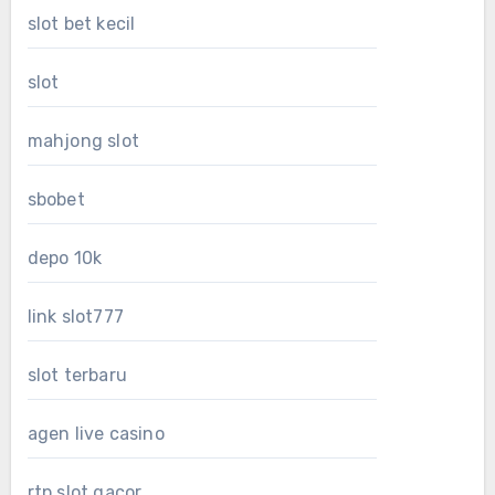
slot bet kecil
slot
mahjong slot
sbobet
depo 10k
link slot777
slot terbaru
agen live casino
rtp slot gacor