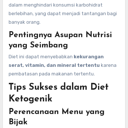
dalam menghindari konsumsi karbohidrat
berlebihan, yang dapat menjadi tantangan bagi
banyak orang.
Pentingnya Asupan Nutrisi
yang Seimbang
Diet ini dapat menyebabkan
kekurangan
serat, vitamin, dan mineral tertentu
karena
pembatasan pada makanan tertentu.
Tips Sukses dalam Diet
Ketogenik
Perencanaan Menu yang
Bijak