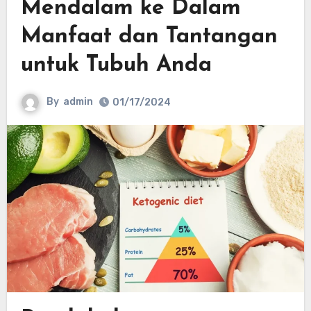
Mendalam ke Dalam
Manfaat dan Tantangan
untuk Tubuh Anda
By
admin
01/17/2024