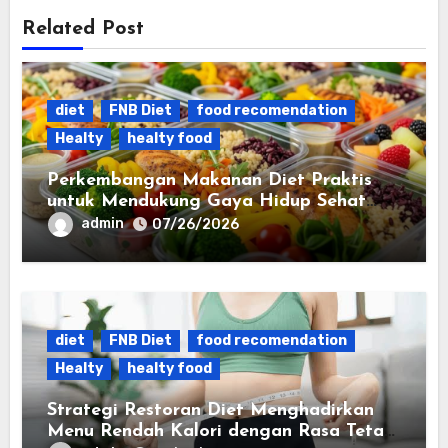
Related Post
diet
FNB Diet
food recomendation
Healty
healty food
Perkembangan Makanan Diet Praktis
untuk Mendukung Gaya Hidup Sehat
Masyarakat Modern
admin
07/26/2026
diet
FNB Diet
food recomendation
Healty
healty food
Strategi Restoran Diet Menghadirkan
Menu Rendah Kalori dengan Rasa Tetap