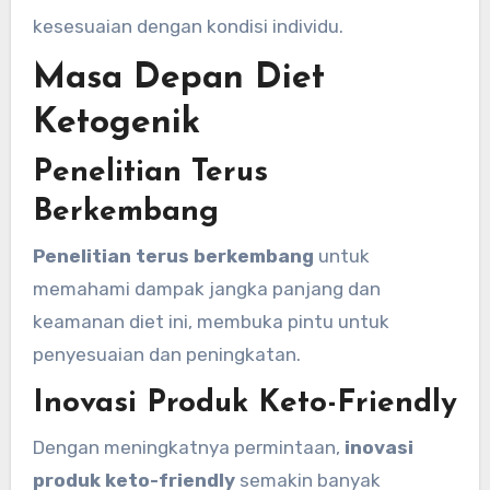
kesesuaian dengan kondisi individu.
Masa Depan Diet
Ketogenik
Penelitian Terus
Berkembang
Penelitian terus berkembang
untuk
memahami dampak jangka panjang dan
keamanan diet ini, membuka pintu untuk
penyesuaian dan peningkatan.
Inovasi Produk Keto-Friendly
Dengan meningkatnya permintaan,
inovasi
produk keto-friendly
semakin banyak