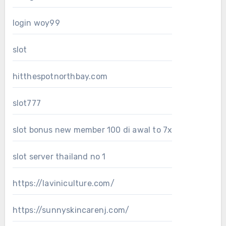
login woy99
slot
hitthespotnorthbay.com
slot777
slot bonus new member 100 di awal to 7x
slot server thailand no 1
https://laviniculture.com/
https://sunnyskincarenj.com/