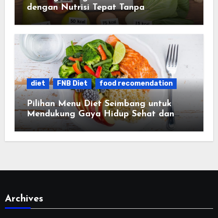
dengan Nutrisi Tepat Tanpa
Mengurangi Kenikmatan
diet
FNB Diet
food recomendation
Pilihan Menu Diet Seimbang untuk
Mendukung Gaya Hidup Sehat dan
Aktif Setiap Hari
Archives