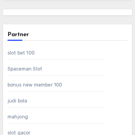
Partner
slot bet 100
Spaceman Slot
bonus new member 100
judi bola
mahjong
slot gacor