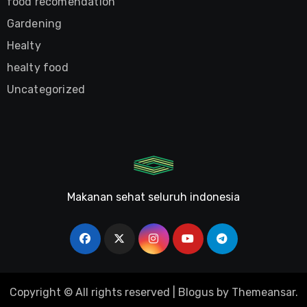
food recomendation
Gardening
Healty
healty food
Uncategorized
Makanan sehat seluruh indonesia
Copyright © All rights reserved
|
Blogus
by
Themeansar
.