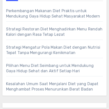
Perkembangan Makanan Diet Praktis untuk
Mendukung Gaya Hidup Sehat Masyarakat Modern
Strategi Restoran Diet Menghadirkan Menu Rendah
Kalori dengan Rasa Tetap Lezat
Strategi Mengatur Pola Makan Diet dengan Nutrisi
Tepat Tanpa Mengurangi Kenikmatan
Pilihan Menu Diet Seimbang untuk Mendukung
Gaya Hidup Sehat dan Aktif Setiap Hari
Kesalahan Umum Saat Menjalani Diet yang Dapat
Menghambat Proses Menurunkan Berat Badan