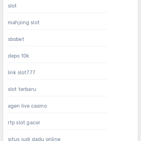
slot
mahjong slot
sbobet
depo 10k
link slot777
slot terbaru
agen live casino
rtp slot gacor
situs judi dadu online