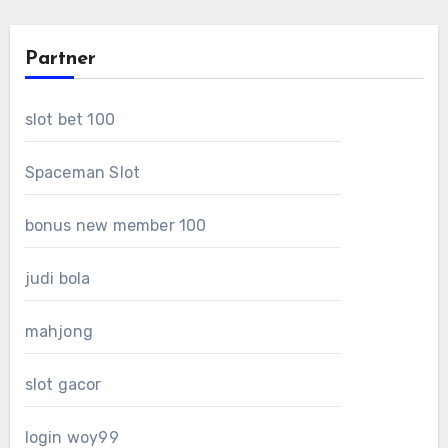
Partner
slot bet 100
Spaceman Slot
bonus new member 100
judi bola
mahjong
slot gacor
login woy99